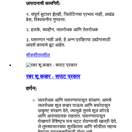
उत्पादनाची कामगिरी:
१. संपूर्ण बुटावर ईएव्ही, जिलेटिनचा प्रभाव नाही, अखंड
बेस, विश्वसनीय गुणवत्ता.
२. हलके, चवहीन, जलरोधक आणि तेलरोधक
३. घसरणार नाही असे, हे अन्न प्रक्रिया उद्योगासाठी
आदर्श कामाचे बूट आहेत.
चौकशी
तपशील
रबर शू कव्हर - सपाट प्रकार
वर्णन:
जलरोधक आणि घसरण्यापासून संरक्षण: आमचे
जलरोधक शूज कव्हर पाऊस आणि बर्फापासून
उत्कृष्ट संरक्षण देते, ज्यामुळे तुमचे शूज कोरडे
आणि आरामदायक राहतात. घसरण्यापासून
रोखणारे वैशिष्ट्य पाय घट्ट रोवण्याची खात्री देते,
जे तुमच्यासारख्या सुरक्षितता आणि सोयीला महत्त्व
देणाऱ्या वापरकर्त्यांसाठी योग्य आहे.