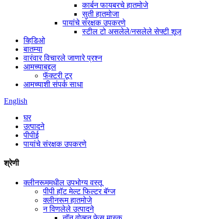
कार्बन फायबरचे हातमोजे
सुती हातमोजा
पायांचे संरक्षक उपकरणे
स्टील टो असलेले/नसलेले सेफ्टी शूज
व्हिडिओ
बातम्या
वारंवार विचारले जाणारे प्रश्न
आमच्याबद्दल
फॅक्टरी टूर
आमच्याशी संपर्क साधा
English
घर
उत्पादने
पीपीई
पायांचे संरक्षक उपकरणे
श्रेणी
क्लीनरूममधील उपभोग्य वस्तू
पीपी हॉट मेल्ट फिल्टर बॅग्ज
क्लीनरूम हातमोजे
न विणलेले उत्पादने
नॉन वोव्हन फेस मास्क