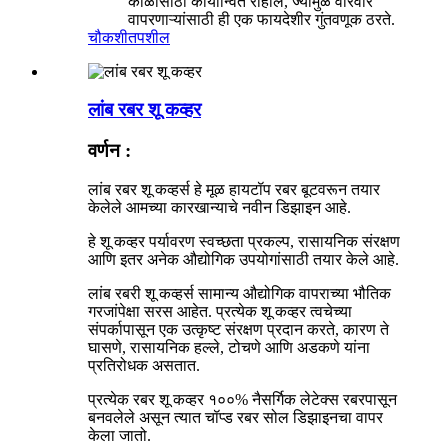
काळासाठी कार्यान्वित राहील, ज्यामुळे वारंवार
वापरणाऱ्यांसाठी ही एक फायदेशीर गुंतवणूक ठरते.
चौकशी
तपशील
लांब रबर शू कव्हर
वर्णन :
लांब रबर शू कव्हर्स हे मूळ हायटॉप रबर बूटवरून तयार
केलेले आमच्या कारखान्याचे नवीन डिझाइन आहे.
हे शू कव्हर पर्यावरण स्वच्छता प्रकल्प, रासायनिक संरक्षण
आणि इतर अनेक औद्योगिक उपयोगांसाठी तयार केले आहे.
लांब रबरी शू कव्हर्स सामान्य औद्योगिक वापराच्या भौतिक
गरजांपेक्षा सरस आहेत. प्रत्येक शू कव्हर त्वचेच्या
संपर्कापासून एक उत्कृष्ट संरक्षण प्रदान करते, कारण ते
घासणे, रासायनिक हल्ले, टोचणे आणि अडकणे यांना
प्रतिरोधक असतात.
प्रत्येक रबर शू कव्हर १००% नैसर्गिक लेटेक्स रबरपासून
बनवलेले असून त्यात चॉप्ड रबर सोल डिझाइनचा वापर
केला जातो.