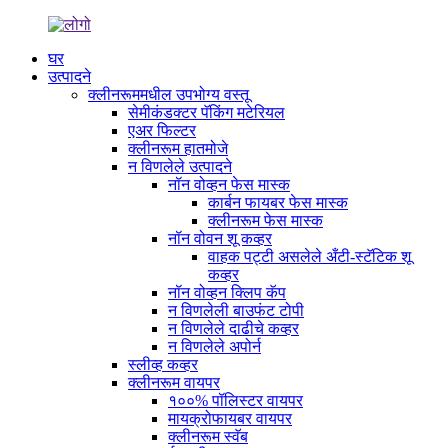
घर
उत्पादने
क्लीनरूममधील उपभोग्य वस्तू
सेमीकंडक्टर पॅकिंग मटेरियल
एअर फिल्टर
क्लीनरूम हातमोजे
न विणलेले उत्पादने
नॉन वोव्हन फेस मास्क
कार्बन फायबर फेस मास्क
क्लीनरूम फेस मास्क
नॉन वोवन शू कव्हर
वाहक पट्टी असलेले अँटी-स्टॅटिक शू
कव्हर
नॉन वोव्हन क्लिप कॅप
न विणलेली बाउफंट टोपी
न विणलेले दाढीचे कव्हर
न विणलेले अपोर्न
स्लीव्ह कव्हर
क्लीनरूम वायपर
१००% पॉलिस्टर वायपर
मायक्रोफायबर वायपर
क्लीनरूम स्वॅब