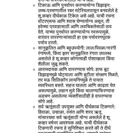
टिकाऊ आणि पुनर्वापर करण्यायोग्य डिझाइन:
उच्च-प्रमाणातील रबर मटेरियलपासून बनवलेले हे
शू कव्हर दीर्घकाळ टिकेल असे आहे. याची रचना
वॉटरप्रूफ आणि श्वास घेण्यायोग्य असून, ती
हवेच्या प्रवाहासाठी आणि लवचिकतेसाठी वाव
देते. याच्या पुनर्वापर करण्यायोग्य स्वरूपामुळे,
वारंवार वापरणाऱ्यांसाठी हा एक पर्यावरणपूरक
पर्याय ठरतो.
सानुकूलित आणि बहुउपयोगी: लाल/पिवळा/नारंगी
रंगांमध्ये, किंवा इतर सानुकूलित रंगात उपलब्ध
असलेले हे शू कव्हर कोणत्याही पोशाखाला किंवा
शैलीला जुळू शकते.
आरामदायक आणि वापरण्यास सोपे: हाफ बूट
डिझाइनमुळे घोट्याला आणि बुटीला संरक्षण मिळते,
तर मऊ सिलिकॉन लायनिंगमुळे ते पायात
व्यवस्थित बसते. सहज घालता आणि काढता येत
असल्यामुळे, लहान मुले किंवा चालण्याफिरण्यास
अडचण असलेल्या व्यक्तींसाठीही हे वापरण्यास
सोपे आहे.
सर्व ऋतूंसाठी उपयुक्त आणि दीर्घकाळ टिकणारे:
हिवाळा, उन्हाळा, वसंत आणि शरद ऋतू
यांसारख्या सर्व ऋतूंसाठी योग्य असलेले हे शू
कव्हर वर्षभर आवश्यक आहे. याची दीर्घकाळ
टिकणारी रचना हे सुनिश्चित करते की ते दीर्घ