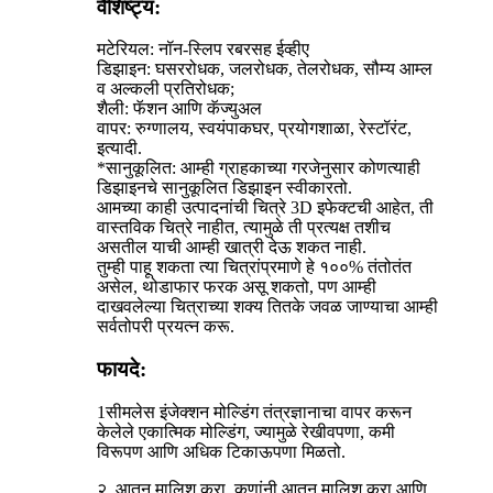
वैशिष्ट्य:
मटेरियल: नॉन-स्लिप रबरसह ईव्हीए
डिझाइन: घसररोधक, जलरोधक, तेलरोधक, सौम्य आम्ल
व अल्कली प्रतिरोधक;
शैली: फॅशन आणि कॅज्युअल
वापर: रुग्णालय, स्वयंपाकघर, प्रयोगशाळा, रेस्टॉरंट,
इत्यादी.
*
सानुकूलित: आम्ही ग्राहकाच्या गरजेनुसार कोणत्याही
डिझाइनचे सानुकूलित डिझाइन स्वीकारतो.
आमच्या काही उत्पादनांची चित्रे 3D इफेक्टची आहेत, ती
वास्तविक चित्रे नाहीत, त्यामुळे ती प्रत्यक्ष तशीच
असतील याची आम्ही खात्री देऊ शकत नाही.
तुम्ही पाहू शकता त्या चित्रांप्रमाणे हे १००% तंतोतंत
असेल, थोडाफार फरक असू शकतो, पण आम्ही
दाखवलेल्या चित्राच्या शक्य तितके जवळ जाण्याचा आम्ही
सर्वतोपरी प्रयत्न करू.
फायदे:
1
सीमलेस इंजेक्शन मोल्डिंग तंत्रज्ञानाचा वापर करून
केलेले एकात्मिक मोल्डिंग, ज्यामुळे रेखीवपणा, कमी
विरूपण आणि अधिक टिकाऊपणा मिळतो.
२. आतून मालिश करा, कणांनी आतून मालिश करा आणि