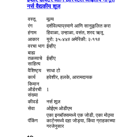
नर्स वैद्यकीय शूज
वस्तू
मूल्य
रंग
दर्शविल्याप्रमाणे आणि सानुकूलित करा
हंगाम
हिवाळा, उन्हाळा, वसंत, शरद ऋतू
आकार
युरो: ३५-४४# अमेरिकी: २-११#
वरचा भाग
ईव्हीए
बाह्य
तळव्याचे
ईव्हीए
साहित्य
वैशिष्ट्य
साधा टो
कार्य
हवेशीर, हलके, आरामदायक
किमान
ऑर्डरची
1
संख्या
कीवर्ड
नर्स शूज
सेवा
ओईएम ओडीएम
एका इनबॉक्समध्ये एक जोडी, एका मोठ्या
पॅकिंग
कार्टनमध्ये दहा जोड्या, किंवा ग्राहकाच्या
गरजेनुसार