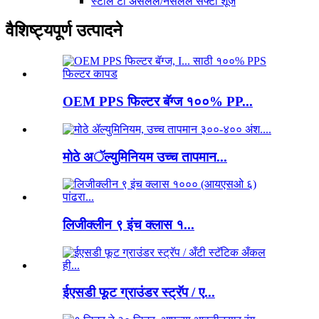
स्टील टो असलेले/नसलेले सेफ्टी शूज
वैशिष्ट्यपूर्ण उत्पादने
OEM PPS फिल्टर बॅग्ज १००% PP...
मोठे अॅल्युमिनियम उच्च तापमान...
लिजीक्लीन ९ इंच क्लास १...
ईएसडी फूट ग्राउंडर स्ट्रॅप / ए...