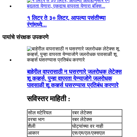
१ लिटर ते ३० लिटर, आपल्या पसंतीच्या
रंगांमध्ये...
पायांचे संरक्षक उपकरणे
बाहेरील वापरासाठी न घसरणारे जलरोधक लेटेक्स
शू कव्हर्स, पुन्हा वापरता येण्याजोगे जलरोधक
पावसाळी शू कव्हर्स घसरण्यास प्रतिबंध करणारे
सविस्तर माहिती :
सोल मटेरियल
रबर लेटेक्स
वरचा भाग
रबर लेटेक्स
शैली
घोट्यांच्या वर नाही
आकार
एस/एम/एल/एक्सएल