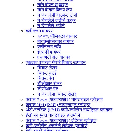
नॉन वोवन शू कव्हर
नॉन वोव्हन क्लिप कॅप
न विणलेली बाउफंट टोपी
न विणलेले दाढीचे कव्हर
न विणलेले अपोर्न
क्लीनरूम वायपर
१००% पॉलिस्टर वायपर
मायक्रोफायबर वायपर
क्लीनरूम स्वॅब
ईएसडी वायपर
एसएमटी रोल वायपर
एकदाच वापरता येणारे चिकट उत्पादन
चिकट रोलर
चिकट चटई
चिकट पेन
डीसीआर रोलर
डीसीआर पॅड
न विणलेला चिकट रोलर
क्लास १००० (आयएसओ६) नायट्राइल ग्लोव्हज
क्लास 100 (ISO5) नायट्राइल ग्लोव्हज
अँटी-स्टॅटिक (ESD) कमी-क्लोरीन नायट्रिल ग्लोव्हज
हॅलोजन-मुक्त नायट्राइल हातमोजे
क्लास १००० (आयएसओ६) लेटेक्स ग्लोव्हज
कमी-क्लोरीन असलेले लेटेक्स हातमोजे
हेवी ड्युटी लेटेक्स ग्लोव्हज