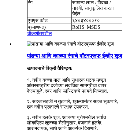
रंग
सामान्य लाल / पिवळा /
नारंगी, सानुकूलित करता
येईल.
एचएस कोड
६४०३४०००९०
प्रमाणपत्र
RoHS, MSDS
चौकशी
तपशील
पांढऱ्या आणि काळ्या रंगाचे वॉटरप्रूफ ईव्हीए शूज
उत्पादनाचे विक्री वैशिष्ट्य:
१. नवीन कच्चा माल आणि सुधारक घटक म्हणून
आंतरराष्ट्रीय दर्जाच्या लवचिक सामग्रीचा वापर
केल्यामुळे, रबर आणि प्लॅस्टिकचे फायदे मिळतात.
२. सहजासहजी न तुटणारे, धुतल्यानंतर सहज सुकणारे,
एक नवीन प्रकारचे संरक्षक उपकरण.
३. नवीन हलके शूज, आजच्या युरोपमधील सर्वात
लोकप्रिय शूजच्या शैलीनुसार, वजनाने हलके,
आरामदायक, साधे आणि आकर्षक दिसणारे.