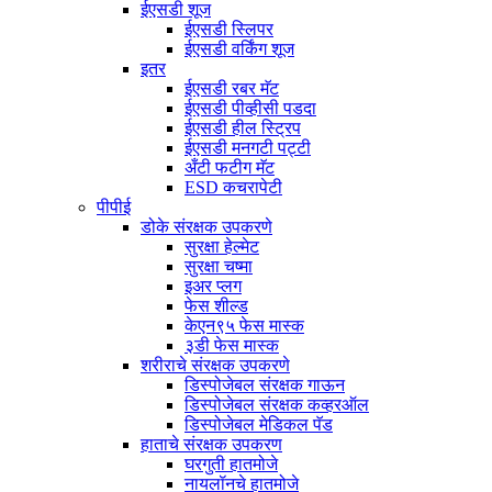
ईएसडी शूज
ईएसडी स्लिपर
ईएसडी वर्किंग शूज
इतर
ईएसडी रबर मॅट
ईएसडी पीव्हीसी पडदा
ईएसडी हील स्ट्रिप
ईएसडी मनगटी पट्टी
अँटी फटीग मॅट
ESD कचरापेटी
पीपीई
डोके संरक्षक उपकरणे
सुरक्षा हेल्मेट
सुरक्षा चष्मा
इअर प्लग
फेस शील्ड
केएन९५ फेस मास्क
३डी फेस मास्क
शरीराचे संरक्षक उपकरणे
डिस्पोजेबल संरक्षक गाऊन
डिस्पोजेबल संरक्षक कव्हरऑल
डिस्पोजेबल मेडिकल पॅड
हाताचे संरक्षक उपकरण
घरगुती हातमोजे
नायलॉनचे हातमोजे