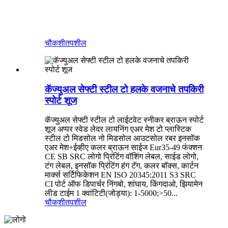
चौकशी
तपशील
कॅज्युअल सेफ्टी स्टील टो हलके वजनाचे तपकिरी
स्पोर्ट शूज
कॅज्युअल सेफ्टी स्टील टो लाईटवेट स्नीकर ब्राऊन स्पोर्ट
शूज अप्पर स्वेड लेदर लायनिंग एअर मेश टो प्लास्टिक
स्टील टो मिडसोल नो मिडसोल आउटसोल रबर इनसॉक
एअर मेश+ईव्हीए कलर ब्राऊन साईज Eur35-49 फंक्शन
CE SB SRC लोगो प्रिंटिंग वॉशिंग लेबल, साईड लोगो,
टंग लेबल, इनसॉक प्रिंटिंग हंग टॅग, कलर बॉक्स, कार्टन
मार्क्स सर्टिफिकेशन EN ISO 20345:2011 S3 SRC
CI पोर्ट ऑफ डिपार्चर निंगबो, शांघाय, किंगदाओ, झियामेन
लीड टाईम 1 क्वांटिटी(जोड्या): 1-5000;>50...
चौकशी
तपशील