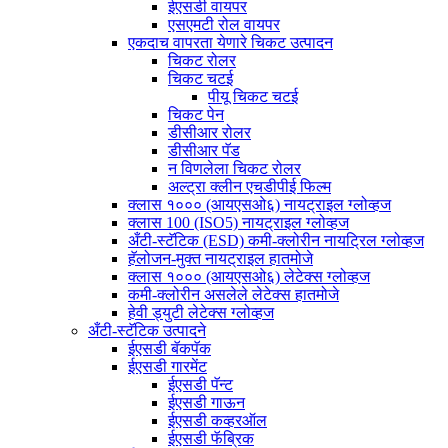
ईएसडी वायपर
एसएमटी रोल वायपर
एकदाच वापरता येणारे चिकट उत्पादन
चिकट रोलर
चिकट चटई
पीयू चिकट चटई
चिकट पेन
डीसीआर रोलर
डीसीआर पॅड
न विणलेला चिकट रोलर
अल्ट्रा क्लीन एचडीपीई फिल्म
क्लास १००० (आयएसओ६) नायट्राइल ग्लोव्हज
क्लास 100 (ISO5) नायट्राइल ग्लोव्हज
अँटी-स्टॅटिक (ESD) कमी-क्लोरीन नायट्रिल ग्लोव्हज
हॅलोजन-मुक्त नायट्राइल हातमोजे
क्लास १००० (आयएसओ६) लेटेक्स ग्लोव्हज
कमी-क्लोरीन असलेले लेटेक्स हातमोजे
हेवी ड्युटी लेटेक्स ग्लोव्हज
अँटी-स्टॅटिक उत्पादने
ईएसडी बॅकपॅक
ईएसडी गारमेंट
ईएसडी पॅन्ट
ईएसडी गाऊन
ईएसडी कव्हरऑल
ईएसडी फॅब्रिक