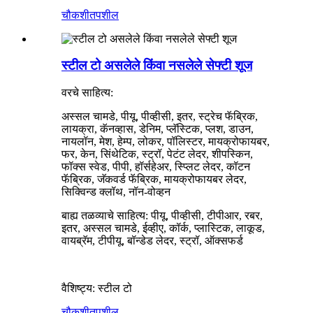
चौकशी
तपशील
स्टील टो असलेले किंवा नसलेले सेफ्टी शूज
वरचे साहित्य:
अस्सल चामडे, पीयू, पीव्हीसी, इतर, स्ट्रेच फॅब्रिक,
लायक्रा, कॅनव्हास, डेनिम, प्लॅस्टिक, प्लश, डाउन,
नायलॉन, मेश, हेम्प, लोकर, पॉलिस्टर, मायक्रोफायबर,
फर, केन, सिंथेटिक, स्ट्रॉ, पेटंट लेदर, शीपस्किन,
फॉक्स स्वेड, पीपी, हॉर्सहेअर, स्प्लिट लेदर, कॉटन
फॅब्रिक, जॅकवर्ड फॅब्रिक, मायक्रोफायबर लेदर,
सिक्विन्ड क्लॉथ, नॉन-वोव्हन
बाह्य तळव्याचे साहित्य: पीयू, पीव्हीसी, टीपीआर, रबर,
इतर, अस्सल चामडे, ईव्हीए, कॉर्क, प्लास्टिक, लाकूड,
वायब्रॅम, टीपीयू, बॉन्डेड लेदर, स्ट्रॉ, ऑक्सफर्ड
वैशिष्ट्य: स्टील टो
चौकशी
तपशील