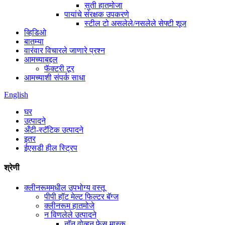
सुती हातमोजा
पायांचे संरक्षक उपकरणे
स्टील टो असलेले/नसलेले सेफ्टी शूज
व्हिडिओ
बातम्या
वारंवार विचारले जाणारे प्रश्न
आमच्याबद्दल
फॅक्टरी टूर
आमच्याशी संपर्क साधा
English
घर
उत्पादने
अँटी-स्टॅटिक उत्पादने
इतर
ईएसडी हील स्ट्रिप
श्रेणी
क्लीनरूममधील उपभोग्य वस्तू
पीपी हॉट मेल्ट फिल्टर बॅग्ज
क्लीनरूम हातमोजे
न विणलेले उत्पादने
नॉन वोव्हन फेस मास्क