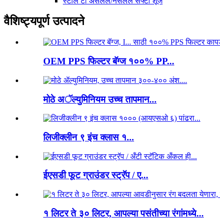
स्टील टो असलेले/नसलेले सेफ्टी शूज
वैशिष्ट्यपूर्ण उत्पादने
OEM PPS फिल्टर बॅग्ज १००% PP...
मोठे अॅल्युमिनियम उच्च तापमान...
लिजीक्लीन ९ इंच क्लास १...
ईएसडी फूट ग्राउंडर स्ट्रॅप / ए...
१ लिटर ते ३० लिटर, आपल्या पसंतीच्या रंगांमध्ये...