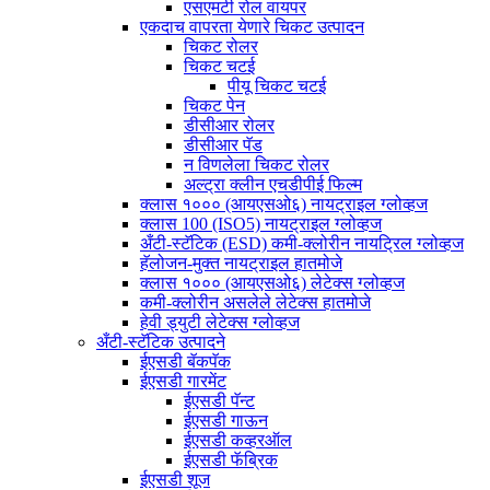
एसएमटी रोल वायपर
एकदाच वापरता येणारे चिकट उत्पादन
चिकट रोलर
चिकट चटई
पीयू चिकट चटई
चिकट पेन
डीसीआर रोलर
डीसीआर पॅड
न विणलेला चिकट रोलर
अल्ट्रा क्लीन एचडीपीई फिल्म
क्लास १००० (आयएसओ६) नायट्राइल ग्लोव्हज
क्लास 100 (ISO5) नायट्राइल ग्लोव्हज
अँटी-स्टॅटिक (ESD) कमी-क्लोरीन नायट्रिल ग्लोव्हज
हॅलोजन-मुक्त नायट्राइल हातमोजे
क्लास १००० (आयएसओ६) लेटेक्स ग्लोव्हज
कमी-क्लोरीन असलेले लेटेक्स हातमोजे
हेवी ड्युटी लेटेक्स ग्लोव्हज
अँटी-स्टॅटिक उत्पादने
ईएसडी बॅकपॅक
ईएसडी गारमेंट
ईएसडी पॅन्ट
ईएसडी गाऊन
ईएसडी कव्हरऑल
ईएसडी फॅब्रिक
ईएसडी शूज