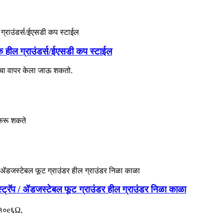
क हील ग्राउंडर्स/ईएसडी कप स्टाईल
 त्याचा वापर केला जाऊ शकतो.
 करू शकते
स्ट्रॅप / ॲडजस्टेबल फूट ग्राउंडर हील ग्राउंडर निळा काळा
१०e६Ω,