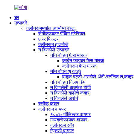
घर
उत्पादने
क्लीनरूममधील उपभोग्य वस्तू
सेमीकंडक्टर पॅकिंग मटेरियल
एअर फिल्टर
क्लीनरूम हातमोजे
न विणलेले उत्पादने
नॉन वोव्हन फेस मास्क
कार्बन फायबर फेस मास्क
क्लीनरूम फेस मास्क
नॉन वोवन शू कव्हर
वाहक पट्टी असलेले अँटी-स्टॅटिक शू कव्हर
नॉन वोव्हन क्लिप कॅप
न विणलेली बाउफंट टोपी
न विणलेले दाढीचे कव्हर
न विणलेले अपोर्न
स्लीव्ह कव्हर
क्लीनरूम वायपर
१००% पॉलिस्टर वायपर
मायक्रोफायबर वायपर
क्लीनरूम स्वॅब
ईएसडी वायपर