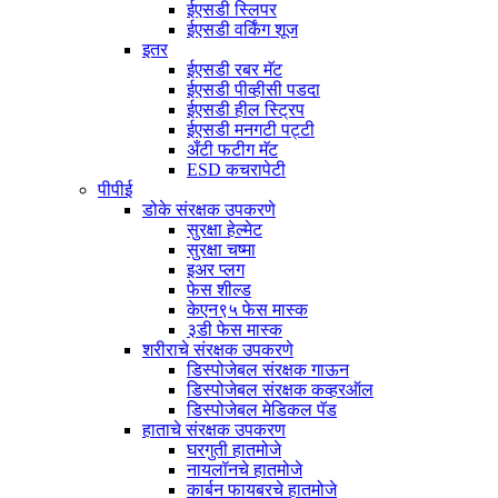
ईएसडी स्लिपर
ईएसडी वर्किंग शूज
इतर
ईएसडी रबर मॅट
ईएसडी पीव्हीसी पडदा
ईएसडी हील स्ट्रिप
ईएसडी मनगटी पट्टी
अँटी फटीग मॅट
ESD कचरापेटी
पीपीई
डोके संरक्षक उपकरणे
सुरक्षा हेल्मेट
सुरक्षा चष्मा
इअर प्लग
फेस शील्ड
केएन९५ फेस मास्क
३डी फेस मास्क
शरीराचे संरक्षक उपकरणे
डिस्पोजेबल संरक्षक गाऊन
डिस्पोजेबल संरक्षक कव्हरऑल
डिस्पोजेबल मेडिकल पॅड
हाताचे संरक्षक उपकरण
घरगुती हातमोजे
नायलॉनचे हातमोजे
कार्बन फायबरचे हातमोजे