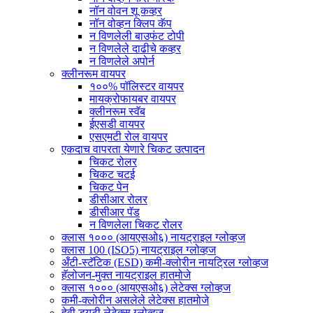
नॉन वोवन शू कव्हर
नॉन वोव्हन क्लिप कॅप
न विणलेली बाउफंट टोपी
न विणलेले दाढीचे कव्हर
न विणलेले अपोर्न
क्लीनरूम वायपर
१००% पॉलिस्टर वायपर
मायक्रोफायबर वायपर
क्लीनरूम स्वॅब
ईएसडी वायपर
एसएमटी रोल वायपर
एकदाच वापरता येणारे चिकट उत्पादन
चिकट रोलर
चिकट चटई
चिकट पेन
डीसीआर रोलर
डीसीआर पॅड
न विणलेला चिकट रोलर
क्लास १००० (आयएसओ६) नायट्राइल ग्लोव्हज
क्लास 100 (ISO5) नायट्राइल ग्लोव्हज
अँटी-स्टॅटिक (ESD) कमी-क्लोरीन नायट्रिल ग्लोव्हज
हॅलोजन-मुक्त नायट्राइल हातमोजे
क्लास १००० (आयएसओ६) लेटेक्स ग्लोव्हज
कमी-क्लोरीन असलेले लेटेक्स हातमोजे
हेवी ड्युटी लेटेक्स ग्लोव्हज